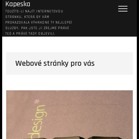
Kapeska
TOUŽÍTE-LI NAJÍT INTERNETOVOU
STRÁNKU, KTERÁ BY VÁM
PROKAZOVALA VÝHRADNĚ TY NEJLEPŠÍ
SLUŽBY, PAK JSTE JI ZŘEJMĚ PRÁVĚ
TEĎ A PRÁVĚ TADY OBJEVILI.
Webové stránky pro vás