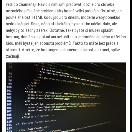
vědí co znamenají. Navíc s nimi umí pracovat, což je pro člověka
neznalého příslušné problematiky hodně velký problém. Ostatně, jen
pouhé znalosti HTML kódu jsou pro dnešní, moderní weby poněkud
nedostačující. Snad, něco statického, by se s tím udělat dalo, ale
nebyl by to žádný zázrak. Ostatně, také byste si museli splašit
hosting, doménu, a pokud ani netušíte co je doména druhého a třetího
řádu, měli byste jen spoustu problémů. Takto to máte bez práce a
starostí. A věřte, že hostingem a doménou starosti nekončí, spíše
začínají.