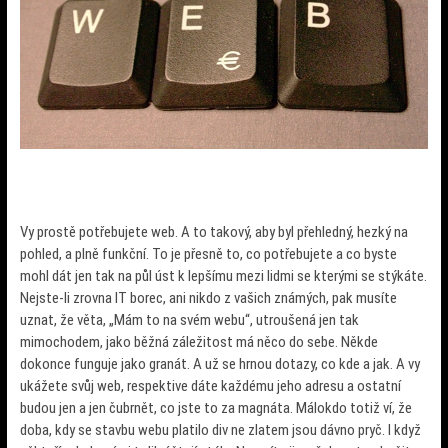
Vy prostě potřebujete web. A to takový, aby byl přehledný, hezký na
pohled, a plně funkční. To je přesně to, co potřebujete a co byste
mohl dát jen tak na půl úst k lepšímu mezi lidmi se kterými se stýkáte.
Nejste-li zrovna IT borec, ani nikdo z vašich známých, pak musíte
uznat, že věta, „Mám to na svém webu“, utroušená jen tak
mimochodem, jako běžná záležitost má něco do sebe. Někde
dokonce funguje jako granát. A už se hrnou dotazy, co kde a jak. A vy
ukážete svůj web, respektive dáte každému jeho adresu a ostatní
budou jen a jen čubrnět, co jste to za magnáta. Málokdo totiž ví, že
doba, kdy se stavbu webu platilo div ne zlatem jsou dávno pryč. I když