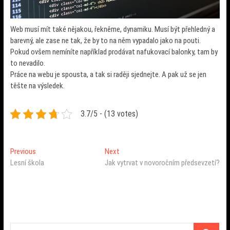
Web musí mít také nějakou, řekněme, dynamiku. Musí být přehledný a
barevný, ale zase ne tak, že by to na něm vypadalo jako na pouti.
Pokud ovšem nemíníte například prodávat nafukovací balonky, tam by
to nevadilo.
Práce na webu je spousta, a tak si raději sjednejte. A pak už se jen
těšte na výsledek.
3.7/5 - (13 votes)
Navigace
Previous
Next
Previous
Next
post:
post:
Lesní škola
Jak vytrvat v novoročním předsevzetí?
pro
příspěvek