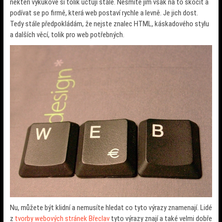
někteří vykukové si tolik účtují stále. Nesmíte jim však na to skočit a
podívat se po firmě, která web postaví rychle a levně. Je jich dost.
Tedy stále předpokládám, že nejste znalec HTML, káskadového stylu
a dalších věcí, tolik pro web potřebných.
Nu, můžete být klidní a nemusíte hledat co tyto výrazy znamenají. Lidé
z
tvorby webových stránek Břeclav
tyto výrazy znají a také velmi dobře