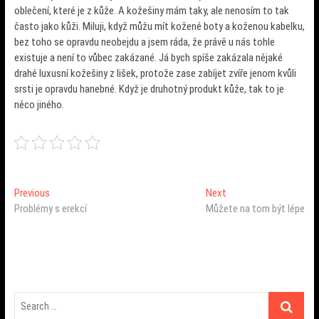
oblečení, které je z kůže. A kožešiny mám taky, ale nenosím to tak
často jako kůži. Miluji, když můžu mít kožené boty a koženou kabelku,
bez toho se opravdu neobejdu a jsem ráda, že právě u nás tohle
existuje a není to vůbec zakázané. Já bych spíše zakázala nějaké
drahé luxusní kožešiny z lišek, protože zase zabíjet zvíře jenom kvůli
srsti je opravdu hanebné. Když je druhotný produkt kůže, tak to je
něco jiného.
Navigace
Previous
Next
Previous
Next
post:
post:
Problémy s erekcí
Můžete na tom být lépe
pro
příspěvek