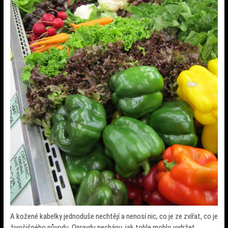
A kožené kabelky jednoduše nechtějí a nenosí nic, co je ze zvířat, co je
živočišného původu. Opravdu nechápu, jak tohle mohlo vydržet.