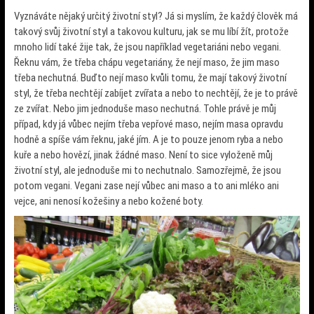
Vyznáváte nějaký určitý životní styl? Já si myslím, že každý člověk má
takový svůj životní styl a takovou kulturu, jak se mu líbí žít, protože
mnoho lidí také žije tak, že jsou například vegetariáni nebo vegani.
Řeknu vám, že třeba chápu vegetariány, že nejí maso, že jim maso
třeba nechutná. Buďto nejí maso kvůli tomu, že mají takový životní
styl, že třeba nechtějí zabíjet zvířata a nebo to nechtějí, že je to právě
ze zvířat. Nebo jim jednoduše maso nechutná. Tohle právě je můj
případ, kdy já vůbec nejím třeba vepřové maso, nejím masa opravdu
hodně a spíše vám řeknu, jaké jím. A je to pouze jenom ryba a nebo
kuře a nebo hovězí, jinak žádné maso. Není to sice vyloženě můj
životní styl, ale jednoduše mi to nechutnalo. Samozřejmě, že jsou
potom vegani. Vegani zase nejí vůbec ani maso a to ani mléko ani
vejce, ani nenosí kožešiny a nebo kožené boty.