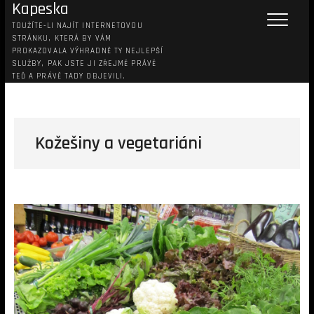
Kapeska
TOUŽÍTE-LI NAJÍT INTERNETOVOU
STRÁNKU, KTERÁ BY VÁM
PROKAZOVALA VÝHRADNĚ TY NEJLEPŠÍ
SLUŽBY, PAK JSTE JI ZŘEJMĚ PRÁVĚ
TEĎ A PRÁVĚ TADY OBJEVILI.
Kožešiny a vegetariáni