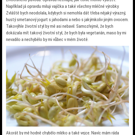
Například já opravdu miluji vajíčka a také všechny mléčné výrobky.
Zvláště bych neodolala, kdybych si nemohla dát třeba nějaký výrazný,
hustý smetanový jogurt s jahodami a nebo s jakýmkoliv jiným ovocem.
Takovýhle životní styl by mě asi nebavil. Samozřejmě, že bych
dokázala mít takový životní styl, že bych byla vegetarián, maso by mi
nevadilo a nechybělo by mi vůbec v mém životě.
Akorát by mě hodně chybělo mléko a také vejce. Navíc mám ráda