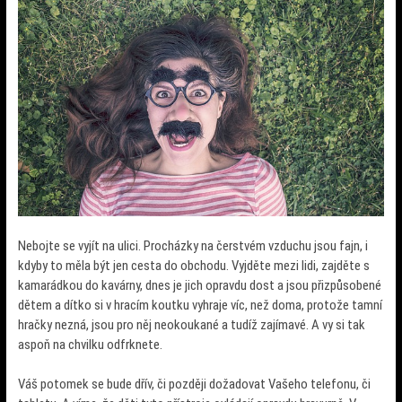
Nebojte se vyjít na ulici. Procházky na čerstvém vzduchu jsou fajn, i
kdyby to měla být jen cesta do obchodu. Vyjděte mezi lidi, zajděte s
kamarádkou do kavárny, dnes je jich opravdu dost a jsou přizpůsobené
dětem a dítko si v hracím koutku vyhraje víc, než doma, protože tamní
hračky nezná, jsou pro něj neokoukané a tudíž zajímavé. A vy si tak
aspoň na chvilku odfrknete.
Váš potomek se bude dřív, či později dožadovat Vašeho telefonu, či