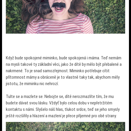
Když bude spokojené miminko, bude spokojená i máma. Teď nemám
na mysli takové ty základní věci, jako že dítě by mělo být přebalené a
nakrmené. To je snad samozřejmost. Miminko potřebuje cítit
přítomnost mámy a obráceně je to vlastně taky tak, abychom měly
jistotu, že miminku nic nehrozí.
Tulte se a mazlete se. Nebojte se, dítě nerozmazlíte tím, že mu
budete dávat svou lásku. Vždyť bylo celou dobu v nepřetržitém
kontaktu s námi. Slyšelo náš hlas, tlukot srdce, teď se jeho smysly
ještě rozšířily a hlazení a mazlení je přece příjemné pro obě strany.