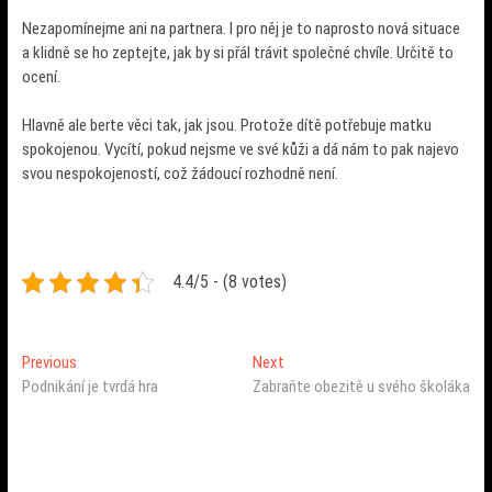
Nezapomínejme ani na partnera. I pro něj je to naprosto nová situace
a klidně se ho zeptejte, jak by si přál trávit společné chvíle. Určitě to
ocení.
Hlavně ale berte věci tak, jak jsou. Protože dítě potřebuje matku
spokojenou. Vycítí, pokud nejsme ve své kůži a dá nám to pak najevo
svou nespokojeností, což žádoucí rozhodně není.
4.4/5 - (8 votes)
Navigace
Previous
Next
Previous
Next
post:
post:
Podnikání je tvrdá hra
Zabraňte obezitě u svého školáka
pro
příspěvek