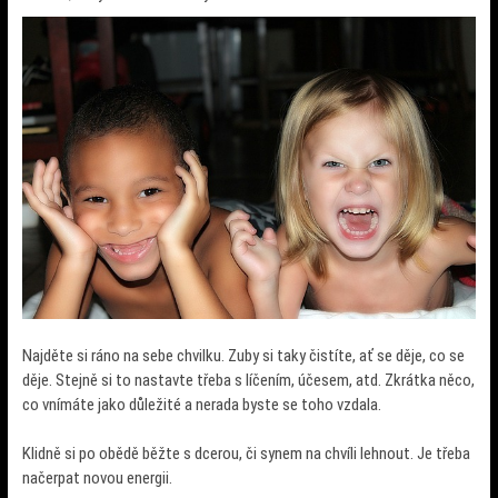
Najděte si ráno na sebe chvilku. Zuby si taky čistíte, ať se děje, co se
děje. Stejně si to nastavte třeba s líčením, účesem, atd. Zkrátka něco,
co vnímáte jako důležité a nerada byste se toho vzdala.
Klidně si po obědě běžte s dcerou, či synem na chvíli lehnout. Je třeba
načerpat novou energii.