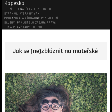
Kapeska
TOUŽÍTE-LI NAJÍT INTERNETOVOU
STRÁNKU, KTERÁ BY VÁM
PROKAZOVALA VÝHRADNĚ TY NEJLEPŠÍ
SLUŽBY, PAK JSTE JI ZŘEJMĚ PRÁVĚ
TEĎ A PRÁVĚ TADY OBJEVILI.
Jak se (ne)zbláznit na mateřské