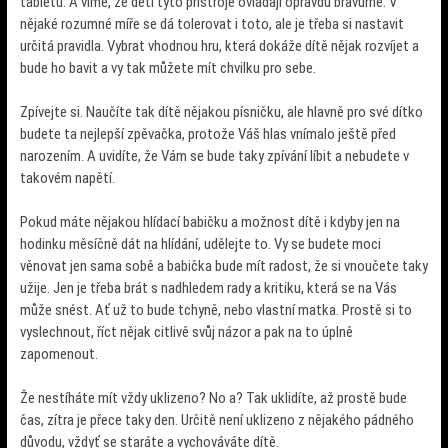
tabletu. A víme, že děti tyto přístroje ovládají opravdu bravurně. V
nějaké rozumné míře se dá tolerovat i toto, ale je třeba si nastavit
určitá pravidla. Vybrat vhodnou hru, která dokáže dítě nějak rozvíjet a
bude ho bavit a vy tak můžete mít chvilku pro sebe.
Zpívejte si. Naučíte tak dítě nějakou písničku, ale hlavně pro své dítko
budete ta nejlepší zpěvačka, protože Váš hlas vnímalo ještě před
narozením. A uvidíte, že Vám se bude taky zpívání líbit a nebudete v
takovém napětí.
Pokud máte nějakou hlídací babičku a možnost dítě i kdyby jen na
hodinku měsíčně dát na hlídání, udělejte to. Vy se budete moci
věnovat jen sama sobě a babička bude mít radost, že si vnoučete taky
užije. Jen je třeba brát s nadhledem rady a kritiku, která se na Vás
může snést. Ať už to bude tchyně, nebo vlastní matka. Prostě si to
vyslechnout, říct nějak citlivě svůj názor a pak na to úplně
zapomenout.
Že nestíháte mít vždy uklizeno? No a? Tak uklidíte, až prostě bude
čas, zítra je přece taky den. Určitě není uklizeno z nějakého pádného
důvodu, vždyť se staráte a vychováváte dítě.