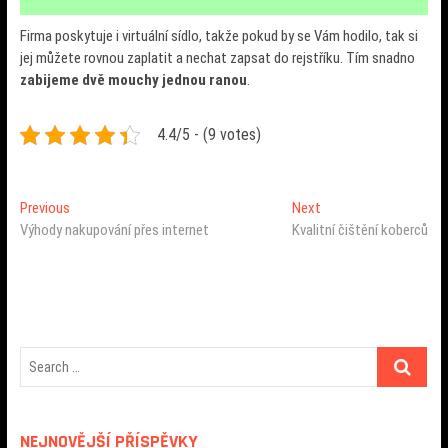
Firma poskytuje i virtuální sídlo, takže pokud by se Vám hodilo, tak si
jej můžete rovnou zaplatit a nechat zapsat do rejstříku. Tím snadno
zabijeme dvě mouchy jednou ranou
.
4.4/5 - (9 votes)
Navigace
Previous
Next
Previous
Next
post:
post:
Výhody nakupování přes internet
Kvalitní čištění koberců
pro
příspěvek
NEJNOVĚJŠÍ PŘÍSPĚVKY