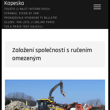
Kapeska
TOUŽÍTE-LI NAJÍT INTERNETOVOU
STRÁNKU, KTERÁ BY VÁM
PROKAZOVALA VÝHRADNĚ TY NEJLEPŠÍ
SLUŽBY, PAK JSTE JI ZŘEJMĚ PRÁVĚ
TEĎ A PRÁVĚ TADY OBJEVILI.
Založení společnosti s ručením
omezeným