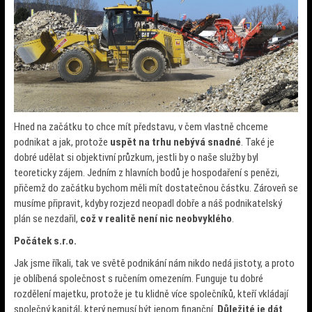
Hned na začátku to chce mít představu, v čem vlastně chceme
podnikat a jak, protože
uspět na trhu nebývá snadné
. Také je
dobré udělat si objektivní průzkum, jestli by o naše služby byl
teoreticky zájem. Jedním z hlavních bodů je hospodaření s penězi,
přičemž do začátku bychom měli mít dostatečnou částku. Zároveň se
musíme připravit, kdyby rozjezd neopadl dobře a náš podnikatelský
plán se nezdařil,
což v realitě není nic neobvyklého
.
Počátek s.r.o.
Jak jsme říkali, tak ve světě podnikání nám nikdo nedá jistoty, a proto
je oblíbená společnost s ručením omezením. Funguje tu dobré
rozdělení majetku, protože je tu klidně více společníků, kteří vkládají
společný kapitál, který nemusí být jenom finanční.
Důležité je dát