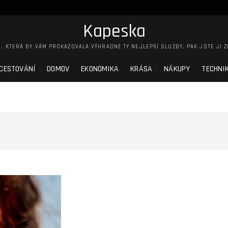
Kapeska
, KTERÁ BY VÁM PROKAZOVALA VÝHRADNĚ TY NEJLEPŠÍ SLUŽBY, PAK JSTE JI Z
CESTOVÁNÍ
DOMOV
EKONOMIKA
KRÁSA
NÁKUPY
TECHNI