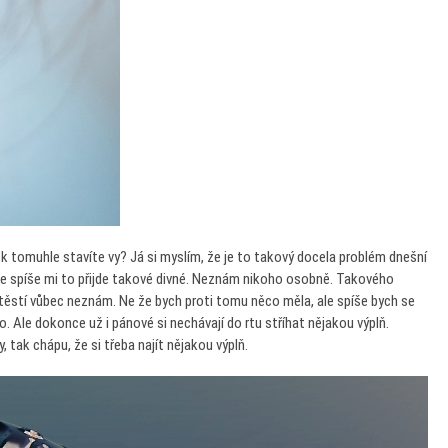
 tomuhle stavíte vy? Já si myslím, že je to takový docela problém dnešní
le spíše mi to přijde takové divné. Neznám nikoho osobně. Takového
štěstí vůbec neznám. Ne že bych proti tomu něco měla, ale spíše bych se
. Ale dokonce už i pánové si nechávají do rtu stříhat nějakou výplň.
, tak chápu, že si třeba najít nějakou výplň.