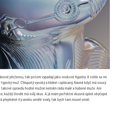
pánové přeženou, tak potom vypadají jako voskové figuríny. A tohle se mi
vý typický muž. Chlupatý vysoký a klidně i oplácaný, hlavně když má vousy.
jde takové opravdu hodně mužné nemám ráda malé a hubené muže. Ani
ce, každý člověk má svůj vkus. A já mám perfektní vkusná úplně obyčejné
á přeplněné rty anebo umělé svaly, tak bych tam musel smát.