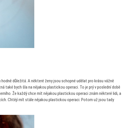
 hodně důležitá. A některé ženy jsou schopné udělat pro krásu vážně
ná také bych šla na nějakou plastickou operaci. To je prý v poslední době
rního. Že každý chce mít nějakou plastickou operaci znám některé lidi, a
acích. Chtějí mít stále nějakou plastickou operaci. Potom už jsou tady