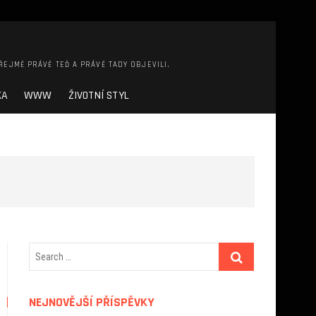
ŘEJMĚ PRÁVĚ TEĎ A PRÁVĚ TADY OBJEVILI.
KA
WWW
ŽIVOTNÍ STYL
NEJNOVĚJŠÍ PŘÍSPĚVKY