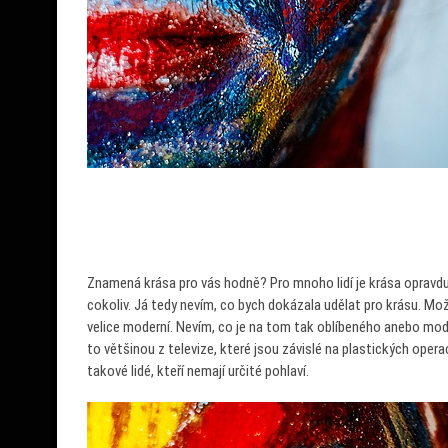
Znamená krása pro vás hodně? Pro mnoho lidí je krása opravdu
cokoliv. Já tedy nevím, co bych dokázala udělat pro krásu. Mož
velice moderní. Nevím, co je na tom tak oblíbeného anebo mode
to většinou z televize, které jsou závislé na plastických oper
takové lidé, kteří nemají určité pohlaví.