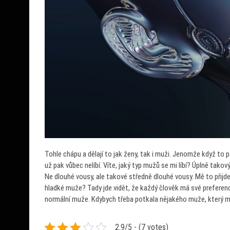
Tohle chápu a dělají to jak ženy, tak i muži. Jenomže když to 
už pak vůbec nelíbí. Víte, jaký typ mužů se mi líbí? Úplně tako
Ne dlouhé vousy, ale takové středně dlouhé vousy. Mě to při
hladké muže? Tady jde vidět, že každý člověk má své preferen
normální muže. Kdybych třeba potkala nějakého muže, který m
2.9/5 - (7 votes)