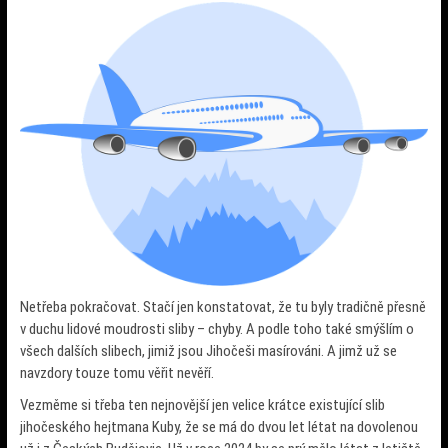
Netřeba pokračovat. Stačí jen konstatovat, že tu byly tradičně přesně
v duchu lidové moudrosti sliby – chyby. A podle toho také smýšlím o
všech dalších slibech, jimiž jsou Jihočeši masírováni. A jimž už se
navzdory touze tomu věřit nevěří.
Vezměme si třeba ten nejnovější jen velice krátce existující slib
jihočeského hejtmana Kuby, že se má do dvou let létat na dovolenou