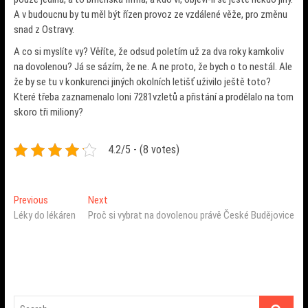
A v budoucnu by tu měl být řízen provoz ze vzdálené věže, pro změnu
snad z Ostravy.
A co si myslíte vy? Věříte, že odsud poletím už za dva roky kamkoliv
na dovolenou? Já se sázím, že ne. A ne proto, že bych o to nestál. Ale
že by se tu v konkurenci jiných okolních letišť uživilo ještě toto?
Které třeba zaznamenalo loni 7281vzletů a přistání a prodělalo na tom
skoro tři miliony?
4.2/5 - (8 votes)
Navigace
Previous
Next
Previous
Next
post:
post:
Léky do lékáren
Proč si vybrat na dovolenou právě České Budějovice
pro
příspěvek