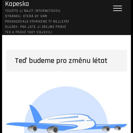
Kapeska
TOUŽÍTE-LI NAJÍT INTERNETOVOU
STRÁNKU, KTERÁ BY VÁM
PROKAZOVALA VÝHRADNĚ TY NEJLEPŠÍ
SLUŽBY, PAK JSTE JI ZŘEJMĚ PRÁVĚ
TEĎ A PRÁVĚ TADY OBJEVILI.
Teď budeme pro změnu létat