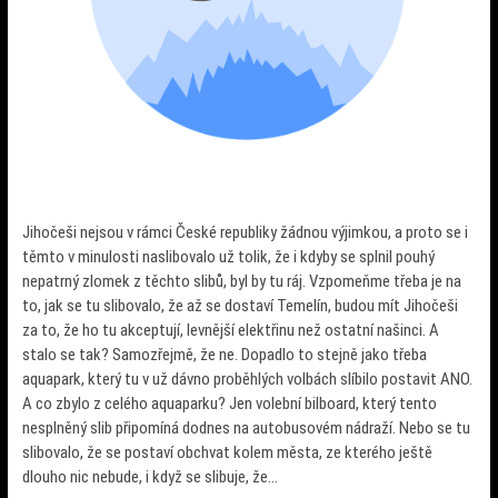
Jihočeši nejsou v rámci České republiky žádnou výjimkou, a proto se i
těmto v minulosti naslibovalo už tolik, že i kdyby se splnil pouhý
nepatrný zlomek z těchto slibů, byl by tu ráj. Vzpomeňme třeba je na
to, jak se tu slibovalo, že až se dostaví Temelín, budou mít Jihočeši
za to, že ho tu akceptují, levnější elektřinu než ostatní našinci. A
stalo se tak? Samozřejmě, že ne. Dopadlo to stejně jako třeba
aquapark, který tu v už dávno proběhlých volbách slíbilo postavit ANO.
A co zbylo z celého aquaparku? Jen volební bilboard, který tento
nesplněný slib připomíná dodnes na autobusovém nádraží. Nebo se tu
slibovalo, že se postaví obchvat kolem města, ze kterého ještě
dlouho nic nebude, i když se slibuje, že…