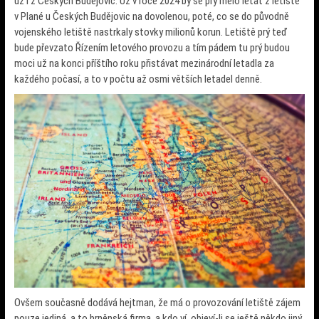
už i z Českých Budějovic. Už v roce 2024 by se prý mělo létat z letiště
v Plané u Českých Budějovic na dovolenou, poté, co se do původně
vojenského letiště nastrkaly stovky milionů korun. Letiště prý teď
bude převzato Řízením letového provozu a tím pádem tu prý budou
moci už na konci příštího roku přistávat mezinárodní letadla za
každého počasí, a to v počtu až osmi větších letadel denně.
Ovšem současně dodává hejtman, že má o provozování letiště zájem
pouze jediná, a to brněnská firma, a kdo ví, objeví-li se ještě někdo jiný.