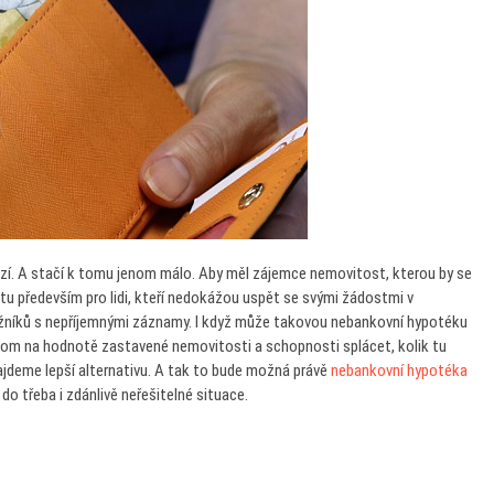
rozí. A stačí k tomu jenom málo. Aby měl zájemce nemovitost, kterou by se
tu především pro lidi, kteří nedokážou uspět se svými žádostmi v
dlužníků s nepříjemnými záznamy. I když může takovou nebankovní hypotéku
nom na hodnotě zastavené nemovitosti a schopnosti splácet, kolik tu
najdeme lepší alternativu. A tak to bude možná právě
nebankovní hypotéka
do třeba i zdánlivě neřešitelné situace.