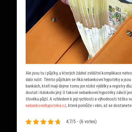
Ale jsou tu i půjčky, u kterých žádné zvláštní komplikace neh
dalo ručit. Těmto půjčkám se říká nebankovní hypotéky a jsou 
bankách, kteří mají dejme tomu jen nízké výdělky a registry 
dostat i kdokoliv jiný.
U takové nebankovní hypotéky záleží je
člověku půjčí. A vzhledem k její rychlosti a výhodnosti těžko 
nebankovnihypoteka.cz
, která pomůže i vám, až se dostanete 
4.7/5 - (6 votes)