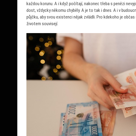
každou korunu. A i když počítají, nakonec třeba s penězi nevyj
dost, vždycky někomu chyběly. A je to tak i dnes. A i v budoucn
půjčku, aby svou existenci nějak zvládli. Pro kdekoho je občas
životem souvisejí.