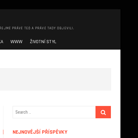
ŘEJMĚ PRÁVĚ TEĎ A PRÁVĚ TADY OBJEVILI.
KA
WWW
ŽIVOTNÍ STYL
NEJNOVĚJŠÍ PŘÍSPĚVKY