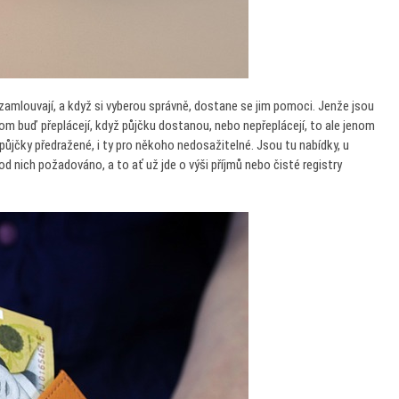
im zamlouvají, a když si vyberou správně, dostane se jim pomoci. Jenže jsou
 potom buď přeplácejí, když půjčku dostanou, nebo nepřeplácejí, to ale jenom
 půjčky předražené, i ty pro někoho nedosažitelné. Jsou tu nabídky, u
od nich požadováno, a to ať už jde o výši příjmů nebo čisté registry