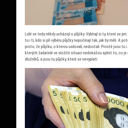
Lidé se tedy někdy ucházejí o půjčky. Vybírají si ty, které se j
tu i ti, kdo si při výběru půjčky nepočínají tak, jak by měli. A
proto, že půjčku, o kterou usilovali, nedostali.
Prostě jsou tu i
kterých žadatelé ve složité situaci nedokážou splnit to, co je 
dlužníků, a jsou tu půjčky, které se nevyplatí.