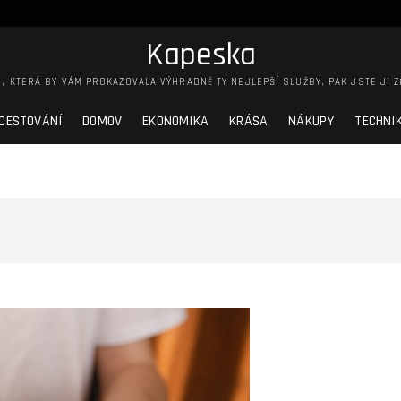
Kapeska
, KTERÁ BY VÁM PROKAZOVALA VÝHRADNĚ TY NEJLEPŠÍ SLUŽBY, PAK JSTE JI Z
CESTOVÁNÍ
DOMOV
EKONOMIKA
KRÁSA
NÁKUPY
TECHNI