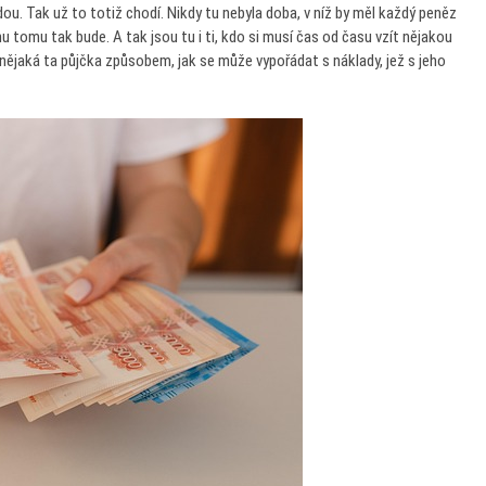
dou. Tak už to totiž chodí. Nikdy tu nebyla doba, v níž by měl každý peněz
u tomu tak bude. A tak jsou tu i ti, kdo si musí čas od času vzít nějakou
 nějaká ta půjčka způsobem, jak se může vypořádat s náklady, jež s jeho