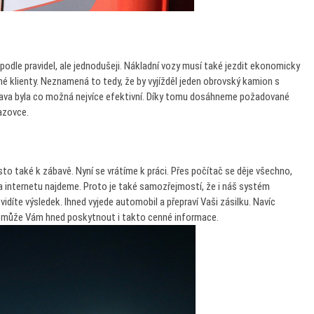
dle pravidel, ale jednodušeji. Nákladní vozy musí také jezdit ekonomicky
né klienty. Neznamená to tedy, že by vyjížděl jeden obrovský kamion s
prava byla co možná nejvíce efektivní. Díky tomu dosáhneme požadované
razovce.
to také k zábavě. Nyní se vrátíme k práci. Přes počítač se děje všechno,
 na internetu najdeme. Proto je také samozřejmostí, že i náš systém
vidíte výsledek. Ihned vyjede automobil a přepraví Vaši zásilku. Navíc
a může Vám hned poskytnout i takto cenné informace.