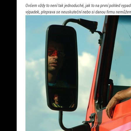
Ovšem vždy to není tak jednoduché, jak to na první pohled vyp
výpadek, přeprava se neuskuteční nebo si danou firmu nemůžem