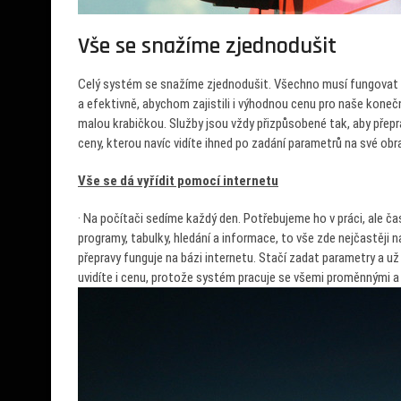
Vše se snažíme zjednodušit
Celý systém se snažíme zjednodušit. Všechno musí fungovat po
a efektivně, abychom zajistili i výhodnou cenu pro naše koneč
malou krabičkou. Služby jsou vždy přizpůsobené tak, aby pře
ceny, kterou navíc vidíte ihned po zadání parametrů na své ob
Vše se dá vyřídit pomocí internetu
·
Na počítači sedíme každý den. Potřebujeme ho v práci, ale čas
programy, tabulky, hledání a informace, to vše zde nejčastěji
přepravy funguje na bázi internetu. Stačí zadat parametry a už 
uvidíte i cenu, protože systém pracuje se všemi proměnnými 