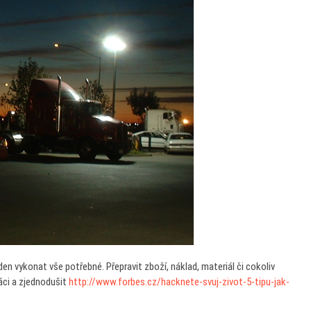
den vykonat vše potřebné. Přepravit zboží, náklad, materiál či cokoliv
ráci a zjednodušit
http://www.forbes.cz/hacknete-svuj-zivot-5-tipu-jak-