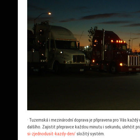
·
Tuzemská i mezinárodní doprava
je připravena pro Vás každý 
dalšího. Zajistit přepravce každou minutu i sekundu, ulehčit p
si-zjednodusit-kazdy-den/
složitý systém.