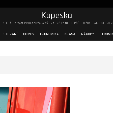
Kapeska
, KTERÁ BY VÁM PROKAZOVALA VÝHRADNĚ TY NEJLEPŠÍ SLUŽBY, PAK JSTE JI Z
CESTOVÁNÍ
DOMOV
EKONOMIKA
KRÁSA
NÁKUPY
TECHNI