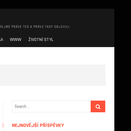
ŘEJMĚ PRÁVĚ TEĎ A PRÁVĚ TADY OBJEVILI.
KA
WWW
ŽIVOTNÍ STYL
NEJNOVĚJŠÍ PŘÍSPĚVKY