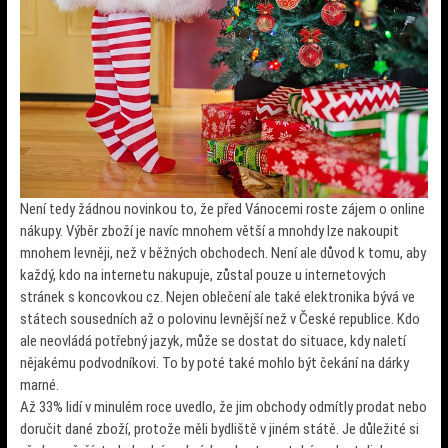
Není tedy žádnou novinkou to, že před Vánocemi roste zájem o online
nákupy. Výběr zboží je navíc mnohem větší a mnohdy lze nakoupit
mnohem levněji, než v běžných obchodech. Není ale důvod k tomu, aby
každý, kdo na internetu nakupuje, zůstal pouze u internetových
stránek s koncovkou cz. Nejen oblečení ale také elektronika bývá ve
státech sousedních až o polovinu levnější než v České republice. Kdo
ale neovládá potřebný jazyk, může se dostat do situace, kdy naletí
nějakému podvodníkovi. To by poté také mohlo být čekání na dárky
marné.
Až 33% lidí v minulém roce uvedlo, že jim obchody odmítly prodat nebo
doručit dané zboží, protože měli bydliště v jiném státě. Je důležité si