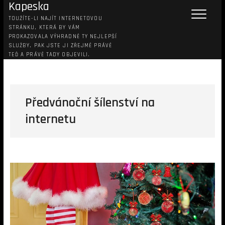
Kapeska
TOUŽÍTE-LI NAJÍT INTERNETOVOU
STRÁNKU, KTERÁ BY VÁM
PROKAZOVALA VÝHRADNĚ TY NEJLEPŠÍ
SLUŽBY, PAK JSTE JI ZŘEJMĚ PRÁVĚ
TEĎ A PRÁVĚ TADY OBJEVILI.
Předvánoční šílenství na
internetu