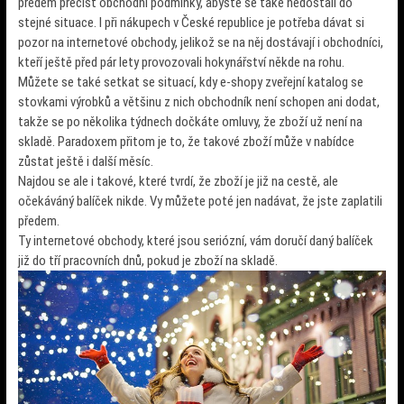
předem přečíst obchodní podmínky, abyste se také nedostali do
stejné situace. I při nákupech v České republice je potřeba dávat si
pozor na internetové obchody, jelikož se na něj dostávají i obchodníci,
kteří ještě před pár lety provozovali hokynářství někde na rohu.
Můžete se také setkat se situací, kdy e-shopy zveřejní katalog se
stovkami výrobků a většinu z nich obchodník není schopen ani dodat,
takže se po několika týdnech dočkáte omluvy, že zboží už není na
skladě. Paradoxem přitom je to, že takové zboží může v nabídce
zůstat ještě i další měsíc.
Najdou se ale i takové, které tvrdí, že zboží je již na cestě, ale
očekáváný balíček nikde. Vy můžete poté jen nadávat, že jste zaplatili
předem.
Ty internetové obchody, které jsou seriózní, vám doručí daný balíček
již do tří pracovních dnů, pokud je zboží na skladě.