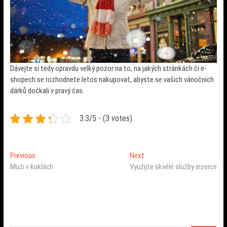
Dávejte si tedy opravdu velký pozor na to, na jakých stránkách či e-
shopech se rozhodnete letos nakupovat, abyste se vašich vánočních
dárků dočkali v pravý čas.
3.3/5 - (3 votes)
Navigace
Previous
Next
Previous
Next
post:
post:
Muži v kuklách
Využijte skvělé služby inzerce
pro
příspěvek