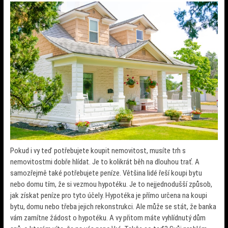
Pokud i vy teď potřebujete koupit nemovitost, musíte trh s
nemovitostmi dobře hlídat. Je to kolikrát běh na dlouhou trať. A
samozřejmě také potřebujete peníze.
Většina lidé řeší koupi bytu
nebo domu tím, že si vezmou hypotéku. Je to nejjednodušší způsob,
jak získat peníze pro tyto účely. Hypotéka je přímo určena na koupi
bytu, domu nebo třeba jejich rekonstrukci.
Ale může se stát, že banka
vám zamítne žádost o hypotéku. A vy přitom máte vyhlídnutý dům