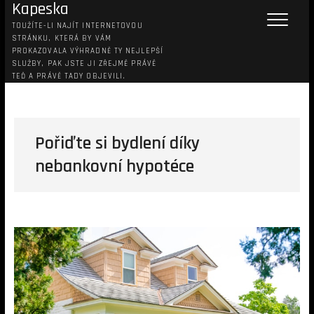
Kapeska
TOUŽÍTE-LI NAJÍT INTERNETOVOU
STRÁNKU, KTERÁ BY VÁM
PROKAZOVALA VÝHRADNĚ TY NEJLEPŠÍ
SLUŽBY, PAK JSTE JI ZŘEJMĚ PRÁVĚ
TEĎ A PRÁVĚ TADY OBJEVILI.
Pořiďte si bydlení díky
nebankovní hypotéce