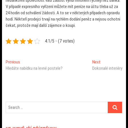
nebankovní společnost vaši žádost vyřídí mnohem rychleji než banka.
V případě expresního vyřízení můžete mít peníze na účtu třeba už za
24 hodin od schválení žádosti. A to se v některých případech opravdu
hodí. Někteří prodejci trvají na rychlém dodání peněz a nejsou ochotni
čekat, protože mají další zájemce o koupi.
4.1/5 - (7 votes)
Navigace
Previous
Next
Previous
Next
post:
post:
Hledáte nabídku na levné postele?
Dokonalé interiéry
pro
příspěvek