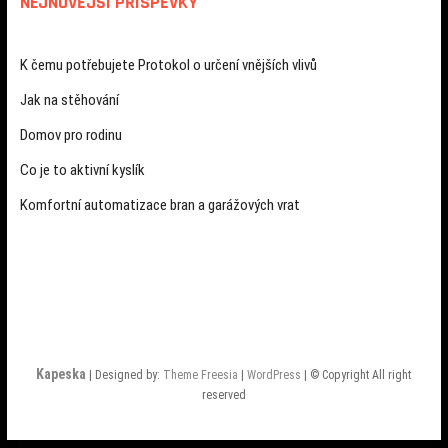
NEJNOVĚJŠÍ PŘÍSPĚVKY
K čemu potřebujete Protokol o určení vnějších vlivů
Jak na stěhování
Domov pro rodinu
Co je to aktivní kyslík
Komfortní automatizace bran a garážových vrat
Kapeska
| Designed by:
Theme Freesia
|
WordPress
| © Copyright All right
reserved