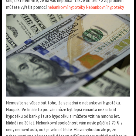
snů, o kterém víte, že na vás nepočká. Takže co teď?
Svůj problém
můžete vyřešit pomocí
nebankovní hypotéky Nebankovní hypotéky
.
Nemusíte se vůbec bát toho, že se jedná o nebankovní hypotéku.
Naopak. Ve finále to pro vás může být lepší varianta než si brát
hypotéku od banky.
I tuto hypotéku si můžete vzít na mnoho let,
klidně i na 30 let. Nebankovní společnost vám navíc půjčí až 70 % z
ceny nemovitosti, což je velmi štědré.
Hlavní výhodou ale je, že