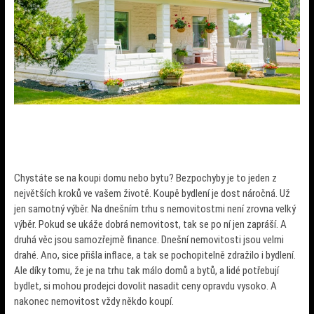
Chystáte se na koupi domu nebo bytu? Bezpochyby je to jeden z
největších kroků ve vašem životě. Koupě bydlení je dost náročná. Už
jen samotný výběr. Na dnešním trhu s nemovitostmi není zrovna velký
výběr. Pokud se ukáže dobrá nemovitost, tak se po ní jen zapráší.
A
druhá věc jsou samozřejmě finance. Dnešní nemovitosti jsou velmi
drahé. Ano, sice přišla inflace, a tak se pochopitelně zdražilo i bydlení.
Ale díky tomu, že je na trhu tak málo domů a bytů, a lidé potřebují
bydlet, si mohou prodejci dovolit nasadit ceny opravdu vysoko. A
nakonec nemovitost vždy někdo koupí.