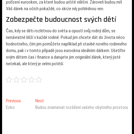
pořízení
eurooken
, za které budou určitě vděčni. Zároveň budou mít
Váš dárek na očích pokaždé, co skrze něj pohlédnou ven.
Zabezpečte budoucnost svých dětí
Čas, kdy se děti rozlétnou do světa a opustí svůj rodný dům, se
nenávratně blíží v každé rodině. Pokud jim chcete dát do života něco
hodnotného, čím jim pomůžete například při stavbě nového rodinného
domu, pak i v tomto případě jsou eurookna ideálním dárkem. Ušetříte
svým dětem čas i finance a darujete jim originální dárek, který jistě
nečekali, ale který je velmi potěší.
Navigace
Previous
Next
Previous
Next
post:
post:
Ecko
Budou znamenat rozšíření vašeho obytného prostoru
pro
příspěvek