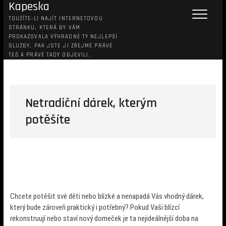
Kapeska
TOUŽÍTE-LI NAJÍT INTERNETOVOU
STRÁNKU, KTERÁ BY VÁM
PROKAZOVALA VÝHRADNĚ TY NEJLEPŠÍ
SLUŽBY, PAK JSTE JI ZŘEJMĚ PRÁVĚ
TEĎ A PRÁVĚ TADY OBJEVILI.
Netradiční dárek, kterým
potěšíte
Chcete potěšit své děti nebo blízké a nenapadá Vás vhodný dárek,
který bude zároveň praktický i potřebný? Pokud Vaši blízcí
rekonstruují nebo staví nový domeček je ta nejideálnější doba na