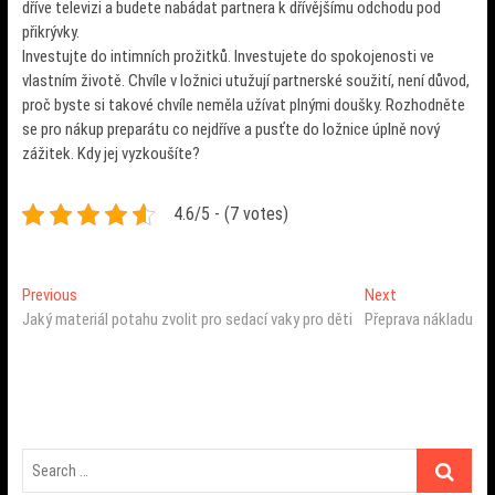
dříve televizi a budete nabádat partnera k dřívějšímu odchodu pod
přikrývky.
Investujte do intimních prožitků. Investujete do spokojenosti ve
vlastním životě. Chvíle v ložnici utužují partnerské soužití, není důvod,
proč byste si takové chvíle neměla užívat plnými doušky. Rozhodněte
se pro nákup preparátu co nejdříve a pusťte do ložnice úplně nový
zážitek. Kdy jej vyzkoušíte?
4.6/5 - (7 votes)
Navigace
Previous
Next
Previous
Next
post:
post:
Jaký materiál potahu zvolit pro sedací vaky pro děti
Přeprava nákladu
pro
příspěvek