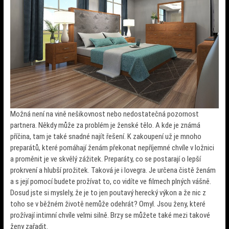
Možná není na vině nešikovnost nebo nedostatečná pozornost
partnera. Někdy může za problém je ženské tělo. A kde je známá
příčina, tam je také snadné najít řešení. K zakoupení už je mnoho
preparátů, které pomáhají ženám překonat nepříjemné chvíle v ložnici
a proměnit je ve skvělý zážitek. Preparáty, co se postarají o lepší
prokrvení a hlubší prožitek. Taková je i
lovegra
. Je určena čistě ženám
a s její pomocí budete prožívat to, co vidíte ve filmech plných vášně.
Dosud jste si myslely, že je to jen poutavý herecký výkon a že nic z
toho se v běžném životě nemůže odehrát? Omyl. Jsou ženy, které
prožívají intimní chvíle velmi silně. Brzy se můžete také mezi takové
ženy zařadit.