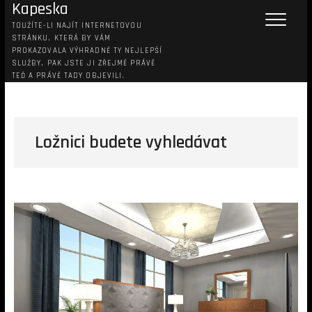
Kapeska
TOUŽÍTE-LI NAJÍT INTERNETOVOU
STRÁNKU, KTERÁ BY VÁM
PROKAZOVALA VÝHRADNĚ TY NEJLEPŠÍ
SLUŽBY, PAK JSTE JI ZŘEJMĚ PRÁVĚ
TEĎ A PRÁVĚ TADY OBJEVILI.
Ložnici budete vyhledávat