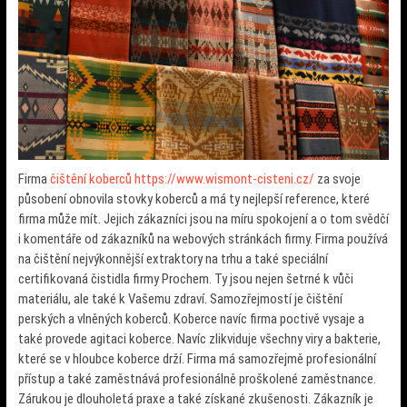
Firma
čištění koberců https://www.wismont-cisteni.cz/
za svoje
působení obnovila stovky koberců a má ty nejlepší reference, které
firma může mít. Jejich zákazníci jsou na míru spokojení a o tom svědčí
i komentáře od zákazníků na webových stránkách firmy. Firma používá
na čištění nejvýkonnější extraktory na trhu a také speciální
certifikovaná čistidla firmy Prochem. Ty jsou nejen šetrné k vůči
materiálu, ale také k Vašemu zdraví. Samozřejmostí je čištění
perských a vlněných koberců. Koberce navíc firma poctivě vysaje a
také provede agitaci koberce. Navíc zlikviduje všechny viry a bakterie,
které se v hloubce koberce drží. Firma má samozřejmě profesionální
přístup a také zaměstnává profesionálně proškolené zaměstnance.
Zárukou je dlouholetá praxe a také získané zkušenosti. Zákazník je