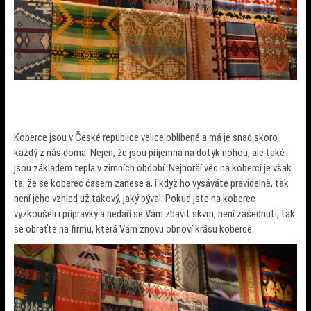
Koberce jsou v České republice velice oblíbené a má je snad skoro
každý z nás doma. Nejen, že jsou příjemná na dotyk nohou, ale také
jsou základem tepla v zimních období. Nejhorší věc na koberci je však
ta, že se koberec časem zanese a, i když ho vysáváte pravidelně, tak
není jeho vzhled už takový, jaký býval. Pokud jste na koberec
vyzkoušeli i přípravky a nedaří se Vám zbavit skvrn, není zašednutí, tak
se obraťte na firmu, která Vám znovu obnoví krásu koberce.