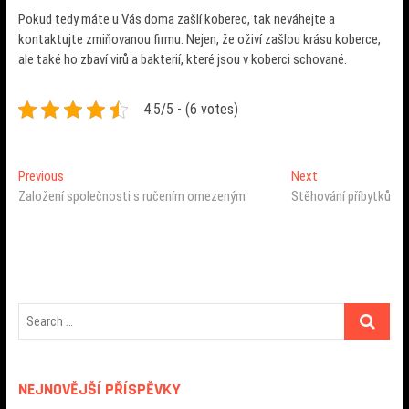
Pokud tedy máte u Vás doma zašlí koberec, tak neváhejte a
kontaktujte zmiňovanou firmu. Nejen, že oživí zašlou krásu koberce,
ale také ho zbaví virů a bakterií, které jsou v koberci schované.
4.5/5 - (6 votes)
Navigace
Previous
Next
Previous
Next
post:
post:
Založení společnosti s ručením omezeným
Stěhování příbytků
pro
příspěvek
NEJNOVĚJŠÍ PŘÍSPĚVKY