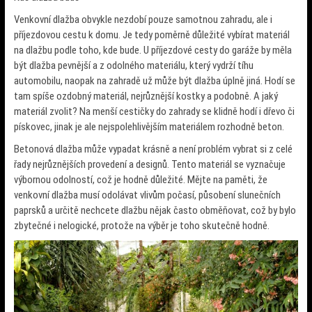
Venkovní dlažba
obvykle nezdobí pouze samotnou zahradu, ale i
příjezdovou cestu k domu. Je tedy poměrně důležité vybírat materiál
na dlažbu podle toho, kde bude. U příjezdové cesty do garáže by měla
být dlažba pevnější a z odolného materiálu, který vydrží tíhu
automobilu, naopak na zahradě už může být dlažba úplně jiná. Hodí se
tam spíše ozdobný materiál, nejrůznější kostky a podobně. A jaký
materiál zvolit? Na menší cestičky do zahrady se klidně hodí i dřevo či
pískovec, jinak je ale nejspolehlivějším materiálem rozhodně beton.
Betonová dlažba může vypadat krásně a není problém vybrat si z celé
řady nejrůznějších provedení a designů. Tento materiál se vyznačuje
výbornou odolností, což je hodně důležité. Mějte na paměti, že
venkovní dlažba musí odolávat vlivům počasí, působení slunečních
paprsků a určitě nechcete dlažbu nějak často obměňovat, což by bylo
zbytečné i nelogické, protože na výběr je toho skutečně hodně.