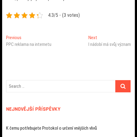
4.3/5 - (3 votes)
Navigace
Previous
Next
Previous
Next
post:
post:
PPC reklama na internetu
I nádobí má svůj význam
pro
příspěvek
NEJNOVĚJŠÍ PŘÍSPĚVKY
K čemu potřebujete Protokol o určení vnějších vlivů