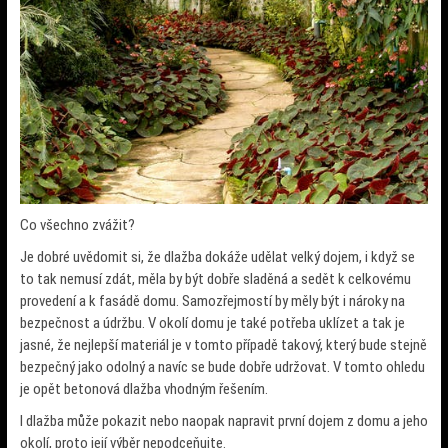
Co všechno zvážit?
Je dobré uvědomit si, že dlažba dokáže udělat velký dojem, i když se
to tak nemusí zdát, měla by být dobře sladěná a sedět k celkovému
provedení a k fasádě domu. Samozřejmostí by měly být i nároky na
bezpečnost a údržbu. V okolí domu je také potřeba uklízet a tak je
jasné, že nejlepší materiál je v tomto případě takový, který bude stejně
bezpečný jako odolný a navíc se bude dobře udržovat. V tomto ohledu
je opět betonová dlažba vhodným řešením.
I dlažba může pokazit nebo naopak napravit první dojem z domu a jeho
okolí, proto její výběr nepodceňujte.