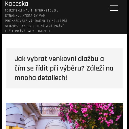
Kapeska
TOUŽÍTE-LI NAJÍT INTERNETOVOU
STRÁNKU, KTERÁ BY VÁM
PROKAZOVALA VÝHRADNĚ TY NEJLEPŠÍ
SLUŽBY, PAK JSTE JI ZŘEJMĚ PRÁVĚ
TEĎ A PRÁVĚ TADY OBJEVILI.
Jak vybrat venkovní dlažbu a
čím se řídit při výběru? Záleží na
mnoha detailech!