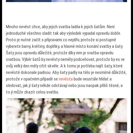
Mnoho nevěst chce, aby jejich svatba ladila k jejich šatům. Není
jednoduché všechno sladit tak aby výsledek vypadal opravdu dobře.
Proto je nutné začít s přípravami co nejdřív, protože si postupně
vyberete barvy, květiny, doplňky, a hlavně místo konání svatby a šaty.
Šaty jsou opravdu důležité, protože díky nim je svatba opravdu
svatbou. Výběr šatů by nevěsty neměly podceňovat, protože by es ve
svůj velký den měly cítit skvěle. A k tomu je potřeba najít šaty, které
nevěstě dokonale padnou. Aby šaty padly na tělo je nesmírně důležité,
protože v opačném případě se
nevěsta
bude neustále hlídat a
sledovat, jak jí šaty někde odstávají nebo jsou naopak příliš těsné, a
to jí může zkazit celou svatbu.