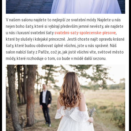
V našem salonu najdete to nejlepší ze svatební módy. Najdete u nás
nejen boho šaty, které si vybírají především jemné nevěsty, ale najdete
u nás i luxusní svatební šaty
svatebni-saty-spolecenske-plesove
,
které by slušely i kdejaké princezně. Jestli chcete najít opravdu krásné
šaty, které budou obdivovat úplně všichni, jste u nás správně.
Náš
salon nabízí šaty z Paříže, což je, jak jistě všichni víte, světové město
módy, které rozhoduje o tom, co bude v módě další sezonu.