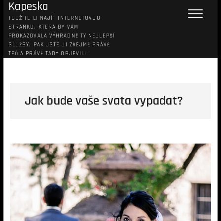
Kapeska
TOUŽÍTE-LI NAJÍT INTERNETOVOU
STRÁNKU, KTERÁ BY VÁM
PROKAZOVALA VÝHRADNĚ TY NEJLEPŠÍ
SLUŽBY, PAK JSTE JI ZŘEJMĚ PRÁVĚ
TEĎ A PRÁVĚ TADY OBJEVILI.
Jak bude vaše svata vypadat?