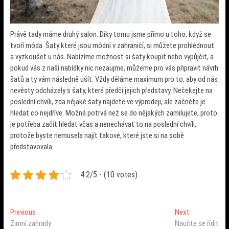
Právě tady máme druhý salon. Díky tomu jsme přímo u toho, když se
tvoří móda. Šaty které jsou módní v zahraničí, si můžete prohlédnout
a vyzkoušet u nás. Nabízíme možnost si šaty koupit nebo vypůjčit, a
pokud vás z naší nabídky nic nezaujme, můžeme pro vás připravit návrh
šatů a ty vám následně ušít.
Vždy děláme maximum pro to, aby od nás
nevěsty odcházely s šaty, které předčí jejich představy. Nečekejte na
poslední chvíli, zda nějaké šaty najdete ve výprodeji, ale začněte je
hledat co nejdříve. Možná potrvá než se do nějakých zamilujete, proto
je potřeba začít hledat včas a nenechávat to na poslední chvíli,
protože byste nemusela najít takové, které jste si na sobě
představovala.
4.2/5 - (10 votes)
Navigace
Previous
Next
Previous
Next
post:
post:
Zimní zahrady
Naučte se řídit