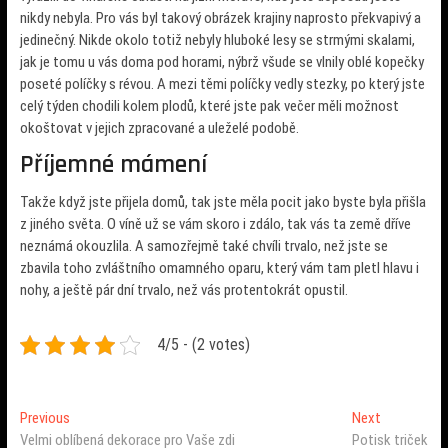
nikdy nebyla. Pro vás byl takový obrázek krajiny naprosto překvapivý a
jedinečný. Nikde okolo totiž nebyly hluboké lesy se strmými skalami,
jak je tomu u vás doma pod horami, nýbrž všude se vlnily oblé kopečky
poseté políčky s révou. A mezi těmi políčky vedly stezky, po který jste
celý týden chodili kolem plodů, které jste pak večer měli možnost
okoštovat v jejich zpracované a uleželé podobě.
Příjemné mámení
Takže když jste přijela domů, tak jste měla pocit jako byste byla přišla
z jiného světa.
O víně
už se vám skoro i zdálo, tak vás ta země dříve
neznámá okouzlila. A samozřejmě také chvíli trvalo, než jste se
zbavila toho zvláštního omamného oparu, který vám tam pletl hlavu i
nohy, a ještě pár dní trvalo, než vás protentokrát opustil.
4/5 - (2 votes)
Navigace
Previous
Next
Previous
Next
post:
post:
Velmi oblíbená dekorace pro Vaše zdi
Potisk triček