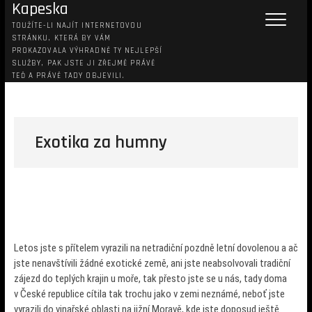
Kapeska
TOUŽÍTE-LI NAJÍT INTERNETOVOU
STRÁNKU, KTERÁ BY VÁM
PROKAZOVALA VÝHRADNĚ TY NEJLEPŠÍ
SLUŽBY, PAK JSTE JI ZŘEJMĚ PRÁVĚ
TEĎ A PRÁVĚ TADY OBJEVILI.
Exotika za humny
Letos jste s přítelem vyrazili na netradiční pozdně letní dovolenou a ač
jste nenavštívili žádné exotické země, ani jste neabsolvovali tradiční
zájezd do teplých krajin u moře, tak přesto jste se u nás, tady doma
v České republice cítila tak trochu jako v zemi neznámé, neboť jste
vyrazili do vinařské oblasti na jižní Moravě, kde jste doposud ještě