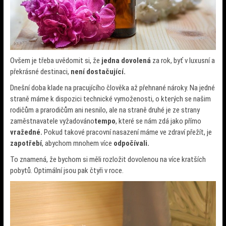
Ovšem je třeba uvědomit si, že
jedna dovolená
za rok, byť v luxusní a
překrásné destinaci,
není dostačující.
Dnešní doba klade na pracujícího člověka až přehnané nároky. Na jedné
straně máme k dispozici technické vymoženosti, o kterých se našim
rodičům a prarodičům ani nesnilo, ale na straně druhé je ze strany
zaměstnavatele vyžadováno
tempo
, které se nám zdá jako přímo
vražedné.
Pokud takové pracovní nasazení máme ve zdraví přežít, je
zapotřebí
, abychom mnohem více
odpočívali.
To znamená, že bychom si měli rozložit dovolenou na více kratších
pobytů. Optimální jsou pak čtyři v roce.