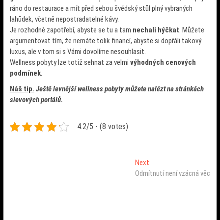
ráno do restaurace a mít před sebou švédský stůl plný vybraných
lahůdek, včetně nepostradatelné kávy.
Je rozhodně zapotřebí, abyste se tu a tam
nechali hýčkat
. Můžete
argumentovat tím, že nemáte tolik financí, abyste si dopřáli takový
luxus, ale v tom si s Vámi dovolíme nesouhlasit.
Wellness pobyty lze totiž sehnat za velmi
výhodných cenových
podmínek
.
Náš tip.
Ještě levnější wellness pobyty můžete nalézt na stránkách
slevových portálů.
4.2/5 - (8 votes)
Navigace
Next
Next
post:
Odmítnutí není vzácná věc
pro
příspěvek