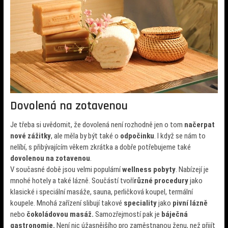
Dovolená na zotavenou
Je třeba si uvědomit, že dovolená není rozhodně jen o tom
načerpat
nové zážitky
, ale měla by být také o
odpočinku
. I když se nám to
nelíbí, s přibývajícím věkem zkrátka a dobře potřebujeme také
dovolenou na zotavenou
.
V současné době jsou velmi populární
wellness pobyty
. Nabízejí je
mnohé hotely a také lázně. Součástí tvoří
různé procedury
jako
klasické i speciální masáže, sauna, perličková koupel, termální
koupele. Mnohá zařízení slibují takové
speciality
jako
pivní lázně
nebo
čokoládovou masáž.
Samozřejmostí pak je
báječná
gastronomie.
Není nic úžasnějšího pro zaměstnanou ženu, než přijít