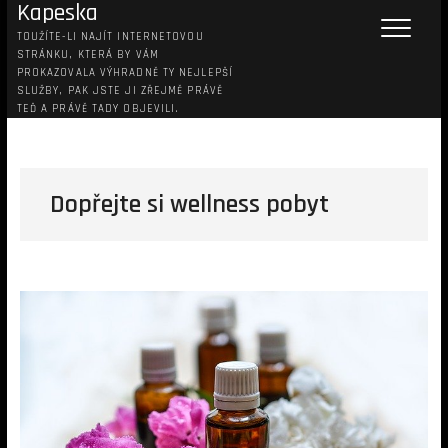
Kapeska
TOUŽÍTE-LI NAJÍT INTERNETOVOU
STRÁNKU, KTERÁ BY VÁM
PROKAZOVALA VÝHRADNĚ TY NEJLEPŠÍ
SLUŽBY, PAK JSTE JI ZŘEJMĚ PRÁVĚ
TEĎ A PRÁVĚ TADY OBJEVILI.
Dopřejte si wellness pobyt