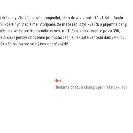
ízké ceny. Zboží je nové a originální, jde o dovoz z outletů v USA a Anglii.
, které nyní nabízíme. V případě, že máte rádi styl, kvalitu a příjemné ceny,
sebe a rovněž pro kamarádku či sestru. Trička u nás koupíte již za 390,-
e si čas i peníze chozením po obchodech a nakupte vánoční dárky v klidu
čko či mikina pro volný čas ocení každý.
Next
Next
post:
Hledáme chaty a chalupy pro naše cyklisty