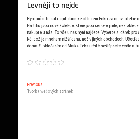
Levněji to nejde
Nyní můžete nakoupit dámské oblečení
Ecko
za neuvěřitelně n
Na trhu jsou nové kolekce, které jsou cenově jinde, než oblečení
nakupte u nás. To vše u nás nyní najdete. Vyberte si dárek pro 
Kč, což je mnohem nižší cena, než v jiných obchodech. Ušetřet
doma. S oblečením od Marka Ecka určitě nešlápnete vedle a tri
Navigace
Previous
Previous
post:
Tvorba webových stránek
pro
příspěvek