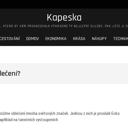
Kapeska
, KTERÁ BY VÁM PROKAZOVALA VÝHRADNĚ TY NEJLEPŠÍ SLUŽBY, PAK JSTE JI Z
CESTOVÁNÍ
DOMOV
EKONOMIKA
KRÁSA
NÁKUPY
TECHNI
lečení?
bízíme oblečení mnoha světových značek. Jednou z nich je proslulé Ecko.
například na tanečních vystoupeních.