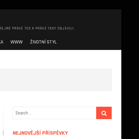
ŘEJMĚ PRÁVĚ TEĎ A PRÁVĚ TADY OBJEVILI.
KA
WWW
ŽIVOTNÍ STYL
NEJNOVĚJŠÍ PŘÍSPĚVKY