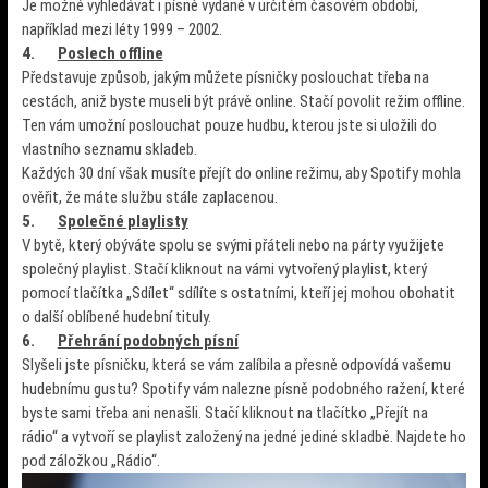
Je možné vyhledávat i písně vydané v určitém časovém období,
například mezi léty 1999 – 2002.
4.
Poslech offline
Představuje způsob, jakým můžete písničky poslouchat třeba na
cestách, aniž byste museli být právě online. Stačí povolit režim offline.
Ten vám umožní poslouchat pouze hudbu, kterou jste si uložili do
vlastního seznamu skladeb.
Každých 30 dní však musíte přejít do online režimu, aby Spotify mohla
ověřit, že máte službu stále zaplacenou.
5.
Společné playlisty
V bytě, který obýváte spolu se svými přáteli nebo na párty využijete
společný playlist. Stačí kliknout na vámi vytvořený playlist, který
pomocí tlačítka „Sdílet“ sdílíte s ostatními, kteří jej mohou obohatit
o další oblíbené hudební tituly.
6.
Přehrání podobných písní
Slyšeli jste písničku, která se vám zalíbila a přesně odpovídá vašemu
hudebnímu gustu? Spotify vám nalezne písně podobného ražení, které
byste sami třeba ani nenašli. Stačí kliknout na tlačítko „Přejít na
rádio“ a vytvoří se playlist založený na jedné jediné skladbě. Najdete ho
pod záložkou „Rádio“.