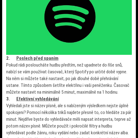
2.
Poslech před spaním
Pokud rádi posloucháte hudbu předtím, než upadnete do říše snů,
nabízí se vám používat časovač, který Spotify po určité době vypne.
Na něm si můžete také nastavit, po jak dlouhé době přehrávání
ustane. Tímto způsobem šetříte elektřinu i vaši peněženku. Časovač
můžete nastavit na minimálně 5 minut, maximálně na 1 hodinu.
3.
Efektivní vyhledávání
Vyhledali jste si název písně, ale s nabízeným výsledkem nejste úplně
spokojeni? Pomocí několika triků najdete přesně to, co hledáte za pár
minut. Nejdříve byste do vyhledávače měli napsat interpreta, teprve až
potom název písně. Můžete použít i pokročilé filtry a hudbu
vyhledávat podle žánru, roku vydání nebo zadat konkrétní název alba.