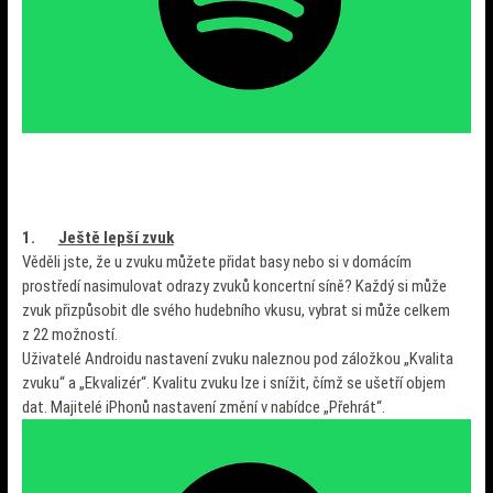
1.
Ještě lepší zvuk
Věděli jste, že u zvuku můžete přidat basy nebo si v domácím
prostředí nasimulovat odrazy zvuků koncertní síně? Každý si může
zvuk přizpůsobit dle svého hudebního vkusu, vybrat si může celkem
z 22 možností.
Uživatelé Androidu nastavení zvuku naleznou pod záložkou „Kvalita
zvuku“ a „Ekvalizér“. Kvalitu zvuku lze i snížit, čímž se ušetří objem
dat. Majitelé iPhonů nastavení změní v nabídce „Přehrát“.