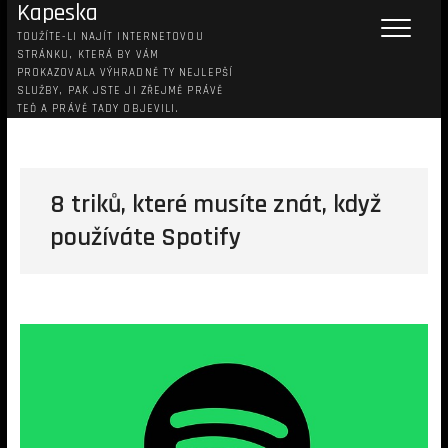
Kapeska
TOUŽÍTE-LI NAJÍT INTERNETOVOU
STRÁNKU, KTERÁ BY VÁM
PROKAZOVALA VÝHRADNĚ TY NEJLEPŠÍ
SLUŽBY, PAK JSTE JI ZŘEJMĚ PRÁVĚ
TEĎ A PRÁVĚ TADY OBJEVILI.
8 triků, které musíte znát, když
používáte Spotify