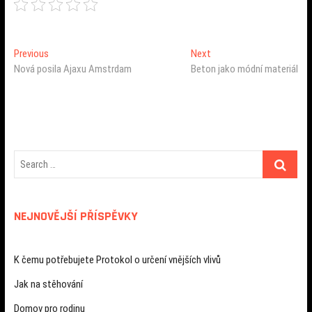
Navigace
Previous
Next
Previous
Next
post:
post:
Nová posila Ajaxu Amstrdam
Beton jako módní materiál
pro
příspěvek
NEJNOVĚJŠÍ PŘÍSPĚVKY
K čemu potřebujete Protokol o určení vnějších vlivů
Jak na stěhování
Domov pro rodinu